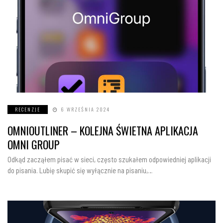
RECENZJE
6 WRZEŚNIA 2024
OMNIOUTLINER – KOLEJNA ŚWIETNA APLIKACJA
OMNI GROUP
Odkąd zacząłem pisać w sieci, często szukałem odpowiedniej aplikacji
do pisania. Lubię skupić się wyłącznie na pisaniu,…