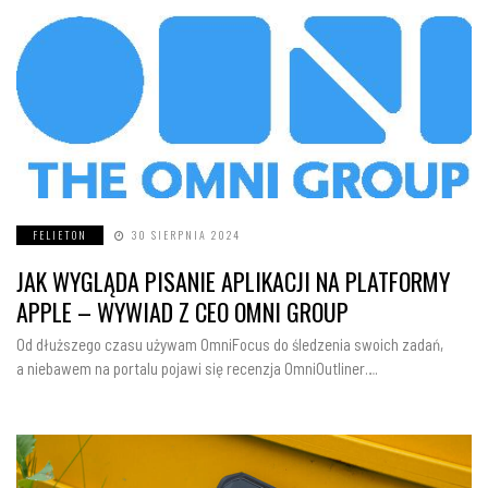
FELIETON
30 SIERPNIA 2024
JAK WYGLĄDA PISANIE APLIKACJI NA PLATFORMY
APPLE – WYWIAD Z CEO OMNI GROUP
Od dłuższego czasu używam OmniFocus do śledzenia swoich zadań,
a niebawem na portalu pojawi się recenzja OmniOutliner….