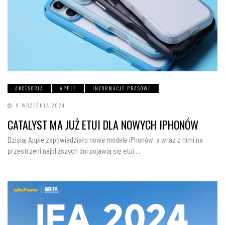
AKCESORIA
APPLE
INFORMACJE PRASOWE
9 WRZEŚNIA 2024
CATALYST MA JUŻ ETUI DLA NOWYCH IPHONÓW
Dzisiaj Apple zapowiedziało nowe modele iPhonów, a wraz z nimi na
przestrzeni najbliższych dni pojawią się etui….