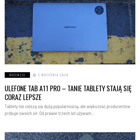
RECENZJE
2 WRZEŚNIA 2024
ULEFONE TAB A11 PRO – TANIE TABLETY STAJĄ SIĘ
CORAZ LEPSZE
Tablety nie cieszą się dużą popularnością, ale większość producentów
próbuje swoich sił. Od prawie trzech lat używam…