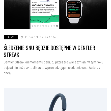
NEWS
11 PAŹDZIERNIKA 2024
ŚLEDZENIE SNU BĘDZIE DOSTĘPNE W GENTLER
STREAK
Gentler Streak od momentu debiutu przeszło wiele zmian. W tym roku
pojawi się duża aktualizacja, wprowadzającą śledzenie snu. Autorzy
chcą…