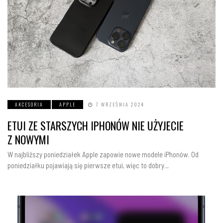
AKCESORIA
APPLE
7 WRZEŚNIA 2024
ETUI ZE STARSZYCH IPHONÓW NIE UŻYJECIE
Z NOWYMI
W najbliższy poniedziałek Apple zapowie nowe modele iPhonów. Od
poniedziałku pojawiają się pierwsze etui, więc to dobry…